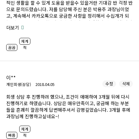
적인 생활을 할 수 있게 도움을 받을수 있을거란 기대감 반 걱정 반
으로 문의드렸습니다. 저를 담당해 주신 분은 박용주 과장님이었
고, 계속해서 카카오톡으로 궁금한 사항을 정리해서 수십개가 되
는 질문들을 문의드렸는데 아직 계약서를 작성하지 않은 상황이었
더보기
음에도 불구하고 제 입장에서 장단점을 꼼꼼하고 편하게 안내해주
셔서 너무 감사했습니다. 법률사무소라면 많은 접수량 때문에 내
체계
민원이 언제든지 뒤로 밀리고 대충처리가 될 것 같다는 생각이 있
꼼꼼
적
었는데, 담당자님께서 끝까지 도움을 주기 위해 노력해주셔서 정
말 얼마나 감사한지 모릅니다. 아직 회생신청 절차진행중인데도,
불안한 저를 계속해서 책임있게 케이받고 있다는 느낌을 주셔서
추심과정에도 버틸수 있었습니다. 최종 결정까지 함께 잘 마무리
되었으면 합니다. 앞으로도 잘 부탁드립니다.
이**
수정
삭제
개인회생(상담)
2018.04.05
회생 상담 후 진행하려 했으나, 조건이 애매하여 3개월 뒤에 다시
진행하기로 하였습니다. 상담은 매우만족이고, 궁금해 하는 부분
들을 흔쾌히 깔끔하게 답변해주셔서 감명깊었습니다. 3개월 후에
과장님께 진행하고싶네요~!
체계
빠름
적