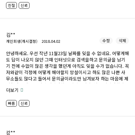
친절
신뢰
김**
수정
삭제
개인회생(개시결정)
2018.04.02
안녕하세요. 우선 작년 11월23일 날짜를 잊을 수 없네요. 어떻게해
도 답이 나오지 않던 그때 인터넷으로 검색을하고 문의글을 남기
기 전에 수없이 많은 생각을 했던게 아직도 잊을 수가 없습니다. 꼭
저와같이 걱정에 어떻게 해야할지 망설이시고 하도 많은 나쁜 사
무소들도 많다고 들어서 문의글이라도만 남겨보자 하는 마음에 제
상황과 금액들을 적어 상담전화를 받았습니다. 처음 상담전화와
더보기
변제예상금액대를 듣기만 했을때에 그 마음도 시작도 하지 않았었
지만 마음이 조금 편안해지고 그럼 내 상황도 회생진행을 할 수 있
빠름
신뢰
겠구나 싶었습니다. 처음 전화와 서류들 준비할때 홍세희주임님께
서 맡아주셨고, 서류들 준비후에 보정서류부터 그 후에는 임영수
담당자님이 맡아주셨습니다. 처음 서류준비할때에 처음듣는 서류
들과 이렇게하면 되는지 자주 여쭤보았는데 두분모두 상세하게 바
쁘실텐데 설명해주시고 이서류면 될것 같다고 긍정적인 답변도 해
강**