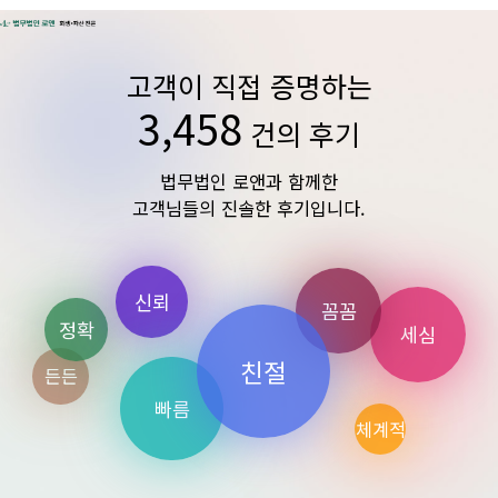
고객이 직접 증명하는
3,458
건의 후기
법무법인 로앤과 함께한
고객님들의
진솔한 후기
입니다.
신뢰
꼼꼼
정확
세심
친절
든든
빠름
체계적