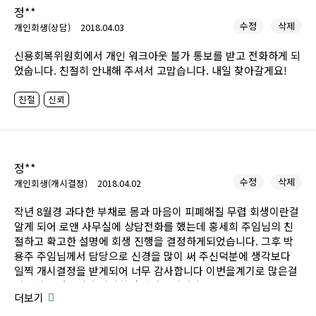
정**
수정
삭제
개인회생(상담)
2018.04.03
신용회복위원회에서 개인 워크아웃 불가 통보를 받고 전화하게 되
었숩니다. 친절히 안내해 주셔서 고맙습니다. 내일 찾아갈게요!
친절
신뢰
정**
수정
삭제
개인회생(개시결정)
2018.04.02
작년 8월경 과다한 부채로 몸과 마음이 피폐해질 무렵 회생이란걸
알게 되어 로앤 사무실에 상담전화를 했는데 홍세희 주임님의 친
절하고 확고한 설명에 회생 진행을 결정하게되었습니다. 그후 박
용주 주임님께서 담당으로 신경을 많이 써 주신덕분에 생각보다
일찍 개시결정을 받게되어 너무 감사합니다 이번을계기로 많은걸
뉘우치고 있습니다 다시한번 감사드립니다~
더보기