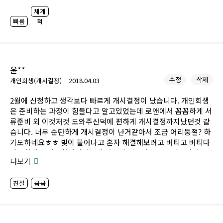
체계
빠름
적
윤**
수정
삭제
개인회생(개시결정)
2018.04.03
2월에 신청하고 생각보다 빠르게 개시결정이 났습니다. 개인회생
은 준비하는 과정이 힘들다고 알고있었는데 로앤에서 꼼꼼하게 서
류준비 외 이것저것 도와주신덕에 편하게 개시결정까지났던것 같
습니다. 너무 순탄하게 개시결정이 난거같아서 조금 어리둥절? 하
기도하네요ㅎㅎ 빚이 불어나고 혼자 해결해보려고 버티고 버티다
개인회생 준비를하게되었는데 처음에 법률사무소 여러곳이랑 통
더보기
화하고 알아봤었거든요 다른 사무실이랑 전화했을때에는 이것저
것 물어봐서 귀찮아하고 또 툭툭 던지는말들에 상처도 많이 받았
친절
꼼꼼
었는데 로앤사무실은 정말 친절하게 많이 도움 주셨어요 홍세희
팀장님 김지원 대리님 수고 많으셨고 감사합니다^^