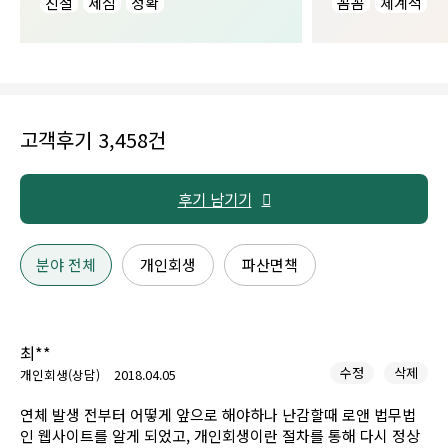
있어서 좋았습
친절
세심
정확
꼼꼼
체계적
고객후기 3,458건
후기 남기기
분야 전체
개인회생
파산면책
최**
수정
삭제
개인회생(상담)
2018.04.05
연체 발생 전부터 어떻게 앞으로 해야하나 난감할때 로앤 법무법
인 웹사이트를 알게 되었고, 개인회생이란 절차를 통해 다시 정상