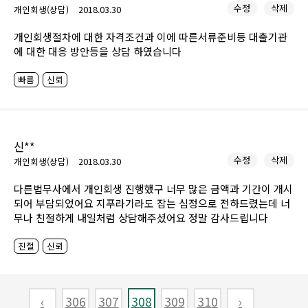
주시고 감사했습니다. 진행하는걸 제 주변에서는 아무도 모르기에
수정
삭제
개인회생(상담)
2018.03.30
이렇게 법적 관련된 일을 처음해보기에 겁도나고 또 혹시나 회사
를 믿으면 되나 하는 반신반의한 걱정도 되었던게 사실입니다. 하
개인회생절차에 대한 자격조건과 이에 따른서류준비등 대출기관
지만, 이 글을 읽으시는 다른분들께 제가 적는 이 글은 남이 시켜서
에 대한 대응 방안등을 상담 하였습니다
도 아니고 개시결정이 된 후 저에 진심이 담긴 마음임을 알아주시
고 혹시 어려우신 분들은 꼭 상담이라도 받아보시고 선택하셔도
빠름
신뢰
될것 같다는 말씀을 드리고 싶네요. 서류들 제출후에 접수번호와
금지명령까지 1주일정도 걸렸던것 같고 접수번호 받기전까지 연
체를 처음해보는 상황에서 카드사들에서 전화올때 대처하여야하
는것도 알려주셔서 그대로 전화 잘 받고 접수번호 나올때까지 카
드사 전화도 빠짐없이 잘 받아서 접수번호 나오고 카드사에 알려
신**
드린 후 1주일안에 금지명령도 나오고 그 후 보정서류가 1차 2차
수정
삭제
개인회생(상담)
2018.03.30
까지 나와서 조금 걱정도 되긴했지만 그정도 보정서류는 많은게
아니니 주임님께서 말씀해주신것만 잘 내면 될것 같다고 연말에
다른법무사에서 개인회생 진행했구 너무 많은 금액과 기간이 개시
전화를 받았던것도 기억이 나네요. 보정서류를 12월30일에 주임
되어 부담되었어요 지푸라기라도 잡는 심정으로 전하드렸는데 너
님께 전달하고 1/3일에 서류를 제출한다고 하셨어서 서류낸 기간
무나 친절하게 내일처럼 상담해주셨어요 정말 감사드립니다
으로보면 3개월 조금 안걸린 기간에 개시결정이 났습니다. 그때 생
각하면 2017년 마지막날 연휴였던거 같은데 서류준비 하루라도
친절
신뢰
빨리 준비하라고 저녁늦게 전화주셨던 임영수 담당자님 다시한번
감사드려요. 그렇게 2차보정서류까지내고 3,4개월은 기다려야할
거 같아서 연락을 주실때까지 기다리다 지지난주쯤에 메세지 드려
‹
306
307
308
309
310
›
서 여쭤보니 법원에 확인까지 해주시고 법원업무가 많아 그런거라