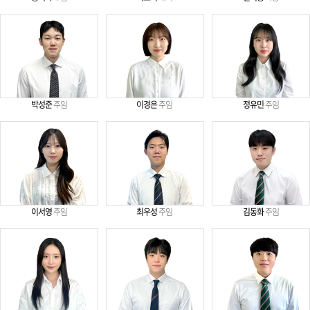
박성준
주임
이경은
주임
정유민
주임
이서영
주임
최우성
주임
김동화
주임