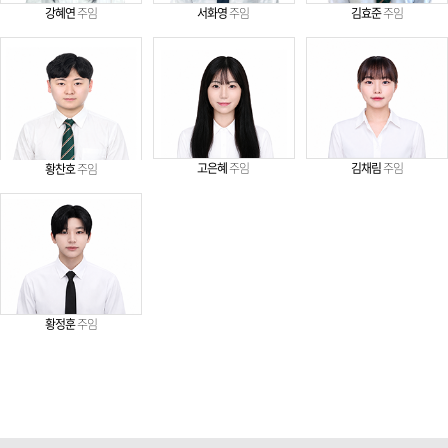
강혜연
주임
서화영
주임
김효준
주임
고은혜
주임
김채림
주임
황찬호
주임
황정훈
주임