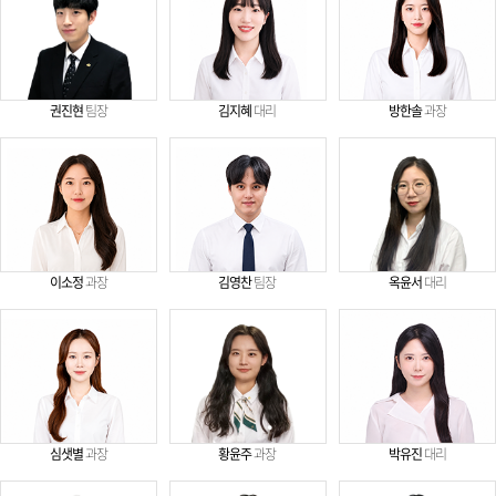
권진현
팀장
김지혜
대리
방한솔
과장
이소정
과장
김영찬
팀장
옥윤서
대리
심샛별
과장
황윤주
과장
박유진
대리