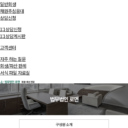
일반회생
채권추심응대
상담신청
1:1상담신청
1:1상담게시판
고객센터
자주 하는 질문
회생/파산 판례
서식 파일 자료실
법무법인 로앤
구성원 소개