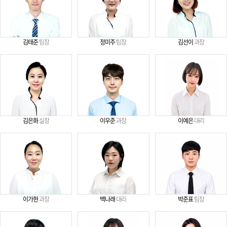
김태준
팀장
정미주
팀장
김선이
과장
김은화
실장
이우준
과장
이예은
대리
이가현
과장
백나래
대리
박준표
팀장