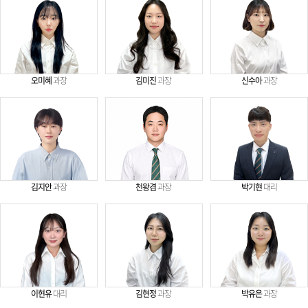
오미혜
과장
김미진
과장
신수아
과장
김지안
과장
천왕겸
과장
박기현
대리
이현유
대리
김현정
과장
박유은
과장