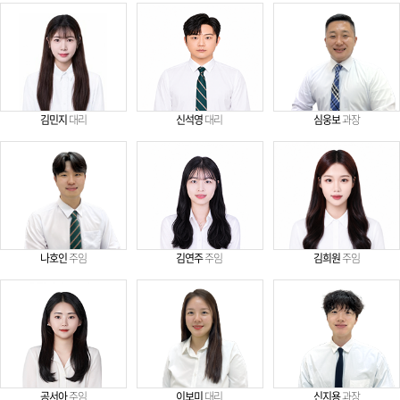
김민지
대리
신석영
대리
심웅보
과장
나호인
주임
김연주
주임
김희원
주임
공서아
주임
이보미
대리
신지용
과장