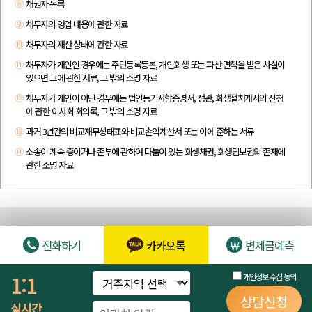
⑧
채권자 목록
⑨
채무자의 영업 내용에 관한 자료
⑩
채무자의 재산 상태에 관한 자료
⑪
채무자가 개인인 경우에는 주민등록등본, 개인회생 또는 파산 면책을 받은 사실이
있으면 그에 관한 서류, 그 밖의 소명 자료
⑫
채무자가 개인이 아닌 경우에는 법인등기사항증명서, 정관, 회생절차개시의 신청
에 관한 이사회 회의록, 그 밖의 소명 자료
⑬
과거 3년간의 비교재무상태표와 비교손익계산서 또는 이에 준하는 서류
⑭
소송이 계속 중이거나 존부에 관하여 다툼이 있는 회생채권, 회생담보권의 존재에
관한 소명 자료
전화하기
카카오톡
변제금예측
1:1
개인정보 수집 동의
개인정보처리방침
상담신청
LawAnd lawfirm 법무법인 로앤
| 대표변호사 : 김충환 | 법인등록번호 :
실시간