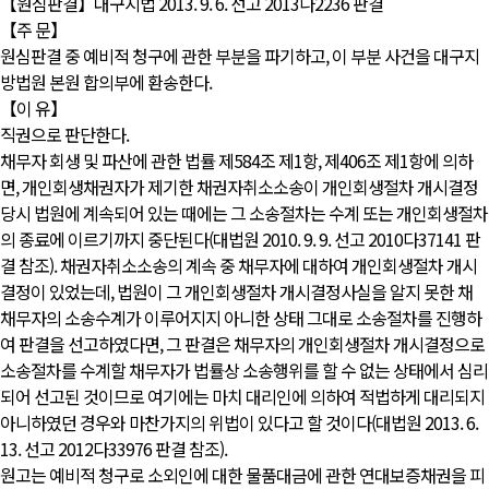
【원심판결】대구지법 2013. 9. 6. 선고 2013나2236 판결
【주 문】
원심판결 중 예비적 청구에 관한 부분을 파기하고, 이 부분 사건을 대구지
방법원 본원 합의부에 환송한다.
【이 유】
직권으로 판단한다.
채무자 회생 및 파산에 관한 법률 제584조 제1항, 제406조 제1항에 의하
면, 개인회생채권자가 제기한 채권자취소소송이 개인회생절차 개시결정
당시 법원에 계속되어 있는 때에는 그 소송절차는 수계 또는 개인회생절차
의 종료에 이르기까지 중단된다(대법원 2010. 9. 9. 선고 2010다37141 판
결 참조). 채권자취소소송의 계속 중 채무자에 대하여 개인회생절차 개시
결정이 있었는데, 법원이 그 개인회생절차 개시결정사실을 알지 못한 채
채무자의 소송수계가 이루어지지 아니한 상태 그대로 소송절차를 진행하
여 판결을 선고하였다면, 그 판결은 채무자의 개인회생절차 개시결정으로
소송절차를 수계할 채무자가 법률상 소송행위를 할 수 없는 상태에서 심리
되어 선고된 것이므로 여기에는 마치 대리인에 의하여 적법하게 대리되지
아니하였던 경우와 마찬가지의 위법이 있다고 할 것이다(대법원 2013. 6.
13. 선고 2012다33976 판결 참조).
원고는 예비적 청구로 소외인에 대한 물품대금에 관한 연대보증채권을 피