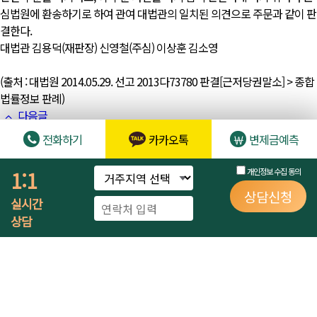
심법원에 환송하기로 하여 관여 대법관의 일치된 의견으로 주문과 같이 판
결한다.
대법관 김용덕(재판장) 신영철(주심) 이상훈 김소영
(출처 : 대법원 2014.05.29. 선고 2013다73780 판결[근저당권말소] > 종합
법률정보 판례)
다음글
개인회생절차개시의 결정이 내려진 후에 개인회생채권자목록에 기재된
전화하기
카카오톡
변제금예측
개인회생채권에 기하여 이행의 소를 제기할 수 있는지 여부
목록
1:1
개인정보 수집 동의
Powered by KBoard
상담신청
개인정보처리방침
실시간
상담
LawAnd lawfirm 법무법인 로앤
| 대표변호사 : 김충환 | 법인등록번호 :
110146-0091058 | 영업시간 : 월~금 - 오전 8시 ~ 오후 7시 (토,일요일 및
공휴일 휴무)
서울
서울특별시 강남구 논현로87길 25 HB타워 3층, 4층 | TEL : 1670-
8480 | FAX : 02-555-7225/7525 | E-Mail :
lawand5@lawandfirm.com | 사업자번호 : 783-86-00865