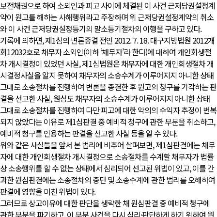
보전채권으로 하여 소외인과 피고 사이에 체결된 이 사건 근저당권설정계
약이 원고를 해하는 사해행위라고 주장하며 위 근저당권설정계약의 취소
와 이 사건 근저당권설정등기의 말소등기절차의 이행을 구하고 있다.
기록에 의하면, 제1심의 변론종결 전인 2012. 7. 18. 대구지방법원 2012개
회12032호로 채무자 소외인(이하 ‘채무자’라 한다)에 대하여 개인회생절
차 개시결정이 있었던 사실, 제1심법원은 채무자에 대한 개인회생절차 개
시결정사실을 알지 못하여 채무자의 소송수계가 이루어지지 아니한 상태
그대로 소송절차를 진행하여 변론을 종결한 후 원고의 청구를 기각하는 판
결을 선고한 사실, 원심도 채무자의 소송수계가 이루어지지 아니한 상태
그대로 소송절차를 진행하여 다만 피고에 대한 악의의 수익자 추정이 번복
되지 않았다는 이유로 제1심판결 중 예비적 청구에 관한 부분을 취소하고,
예비적 청구를 인용하는 판결을 선고한 사실 등을 알 수 있다.
위와 같은 사실들을 앞서 본 법리에 비추어 살펴보면, 제1심판결에는 채무
자에 대한 개인회생절차 개시결정으로 소송절차를 수계할 채무자가 법률
상 소송행위를 할 수 없는 상태에서 심리되어 선고된 위법이 있고, 이를 간
과한 원심판결에는 소송절차의 중단 및 소송수계에 관한 법리를 오해하여
판결에 영향을 미친 위법이 있다.
그러므로 상고이유에 대한 판단을 생략한 채 원심판결 중 예비적 청구에
관한 부분을 파기하고, 이 부분 사건을 다시 심리·판단하게 하기 위하여 원