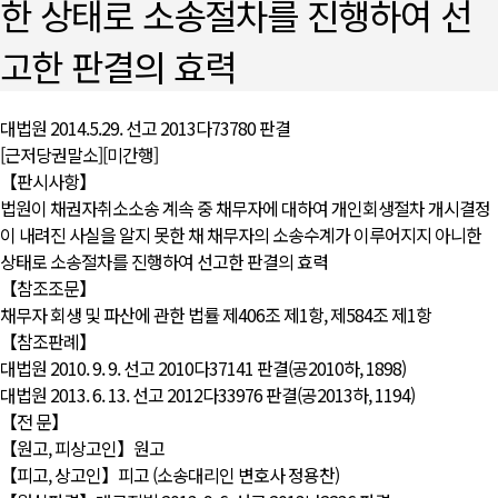
한 상태로 소송절차를 진행하여 선
고한 판결의 효력
대법원 2014.5.29. 선고 2013다73780 판결
[근저당권말소][미간행]
【판시사항】
법원이 채권자취소소송 계속 중 채무자에 대하여 개인회생절차 개시결정
이 내려진 사실을 알지 못한 채 채무자의 소송수계가 이루어지지 아니한
상태로 소송절차를 진행하여 선고한 판결의 효력
【참조조문】
채무자 회생 및 파산에 관한 법률 제406조 제1항, 제584조 제1항
【참조판례】
대법원 2010. 9. 9. 선고 2010다37141 판결(공2010하, 1898)
대법원 2013. 6. 13. 선고 2012다33976 판결(공2013하, 1194)
【전 문】
【원고, 피상고인】원고
【피고, 상고인】피고 (소송대리인 변호사 정용찬)