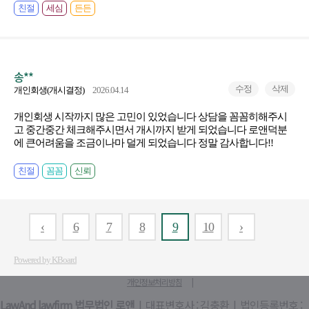
친절
세심
든든
송**
수정
삭제
개인회생(개시결정)
2026.04.14
개인회생 시작까지 많은 고민이 있었습니다 상담을 꼼꼼히해주시
고 중간중간 체크해주시면서 개시까지 받게 되었습니다 로앤덕분
에 큰어려움을 조금이나마 덜게 되었습니다 정말 감사합니다!!
친절
꼼꼼
신뢰
‹
6
7
8
9
10
›
Powered by KBoard
개인정보처리방침
LawAnd lawfirm 법무법인 로앤
| 대표변호사 : 김충환 | 법인등록번호 :