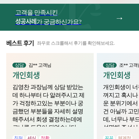
고객을 만족시킨
성공사례
가 궁금하신가요?
베스트 후기
좌우로 스크롤해서 후기를 확인해보세요.
상담
김** 고객님
상담
조** 고객
개인회생
개인회생
김영찬 과장님께 상담 받았는
개인회생이 너
데 하나부터 다 알려주시고 제
껴지고 혹시나
가 걱정하고있는 부분이나 궁
운 분위기에서
금했던 부분들을 자세히 설명
건 아닐까 고
해주셔서 회생 결정하는데에
데, 너무나 부
크나큼 도움이 되었습니다
설명해 주셔서 
담을 마칠 수 
친절
세심
정확
꼼꼼
체계적