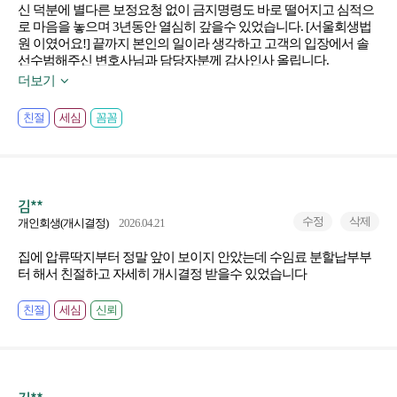
신 덕분에 별다른 보정요청 없이 금지명령도 바로 떨어지고 심적으
게 새로운 삶을 살아갈 수 있게 되었습니다. 저처럼 홀로 어려움을
로 마음을 놓으며 3년동안 열심히 갚을수 있었습니다. [서울회생법
겪으며 고민하시는 분들이 계신다면, 주저 없이 이곳에서 현실적인
원 이였어요!] 끝까지 본인의 일이라 생각하고 고객의 입장에서 솔
진단과 도움을 받아보시라고 권하고 싶습니다. 다시 한번 깊은 감사
선수범해주신 변호사님과 담당자분께 감사인사 올립니다.
의 말씀을 전합니다.
더보기
친절
세심
꼼꼼
김**
수정
삭제
개인회생(개시결정)
2026.04.21
집에 압류딱지부터 정말 앞이 보이지 안았는데 수임료 분할납부부
터 해서 친절하고 자세히 개시결정 받을수 있었습니다
친절
세심
신뢰