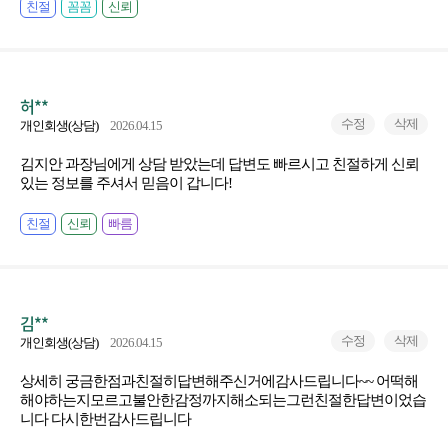
친절
꼼꼼
신뢰
허**
수정
삭제
개인회생(상담)
2026.04.15
김지안 과장님에게 상담 받았는데 답변도 빠르시고 친절하게 신뢰
있는 정보를 주셔서 믿음이 갑니다!
친절
신뢰
빠름
김**
수정
삭제
개인회생(상담)
2026.04.15
상세히 궁금한점과친절히답변해주신거에감사드립니다~~ 어떡해
해야하는지모르고불안한감정까지해소되는그런친절한답변이었습
니다 다시한번감사드립니다