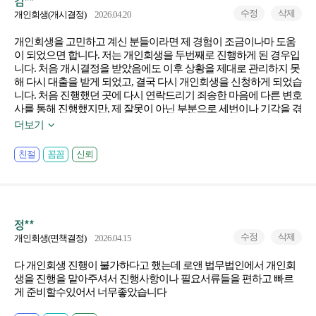
김**
수정
삭제
개인회생(개시결정)
2026.04.20
개인회생을 고민하고 계신 분들이라면 제 경험이 조금이나마 도움
이 되었으면 합니다. 저는 개인회생을 두번째로 진행하게 된 경우입
니다. 처음 개시결정을 받았음에도 이후 상황을 제대로 관리하지 못
해 다시 대출을 받게 되었고, 결국 다시 개인회생을 신청하게 되었습
니다. 처음 진행했던 곳에 다시 연락드리기 죄송한 마음에 다른 변호
사를 통해 진행했지만, 제 잘못이 아닌 부분으로 세번이나 기각을 겪
었습니다. 그 사이 독촉은 계속되었고, 결국 급여압류까지 진행되면
더보기
서 직장에서도 상황이 알려지는 등 많이 힘든 시간을 보냈습니다. 더
이상 미룰 수 없다고 생각해, 처음 개인회생을 도와주셨던 김태준 팀
친절
꼼꼼
신뢰
장님께 다시 연락드렸습니다. 결과적으로 이 선택이 가장 현명한 선
택이었다고 생각합니다. 김태준 팀장님은 저를 기억해 주셨을 뿐만
아니라, 이전 변호사 문제로 환불을 받을 수 있도록 도와주시고 사건
도 신속하게 다시 진행해 주셨습니다. 혼자였다면 해결하기 어려웠
던 부분까지 꼼꼼하게 도와주셔서 큰 신뢰를 느꼈습니다. 그 결과,
정**
드디어 다시 개시결정을 받을 수 있었습니다. 막막했던 상황에서 벗
수정
삭제
개인회생(면책결정)
2026.04.15
어날 수 있게 도와주신 김태준 팀장님과 박유진 대리님께 진심으로
감사드립니다. 직접 겪어보니 개인회생은 누구와 진행하느냐에 따
다 개인회생 진행이 불가하다고 했는데 로앤 법무법인에서 개인회
라 과정과 결과가 크게 달라질 수 있다는 걸 느꼈습니다. 저처럼 어
생을 진행을 맡아주셔서 진행사항이나 필요서류들을 편하고 빠르
려운 상황에 계신 분들이라면, 한 번쯤 상담 받아보시는 것을 조심스
게 준비할수있어서 너무좋았습니다
럽게 추천드립니다.