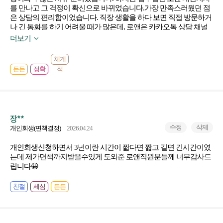
를 만나고 그 걱정이 확신으로 바뀌었습니다. ​가장 만족스러웠던 점
은 상담의 편리함이었습니다. 직장 생활을 하다 보면 직접 방문하거
나 긴 통화를 하기 어려울 때가 많은데, 로앤은 카카오톡 상담 채널
이 정말 잘 되어 있어서 실시간으로 궁금한 점을 묻고 빠르게 답변을
더보기
받을 수 있었습니다. 서류 준비 과정에서도 빠진 부분이 있으면 바로
바로 피드백을 주셔서 시행착오를 크게 줄일 수 있었어요. ​특히 제가
체계
놓치기 쉬운 세세한 부분까지 전문적으로 챙겨주시는 모습에 정말
든든
정확
적
내 사건에 진심이구나라는 느낌을 받았습니다. 덕분에 까다로운 절
차임에도 불구하고 무사히 개시결정을 받을 수 있었습니다. ​대전 근
처에서 경제적인 문제로 밤잠 설치며 고민하시는 분들이 있다면, 고
민은 결정만 늦출 뿐이라고 말씀드리고 싶네요. 친절한 안내와 확실
한 실력을 겸비한 로앤 대전지사 신석영 대리님 진심으로 감사드립
장**
니다. 그 외 팀원분들 또한 너무 감사드립니다. 이제 새 출발 하는 기
수정
삭제
개인회생(면책결정)
2026.04.24
분으로 열심히 살아보겠습니다!
개인회생신청하면서 3넌이란 시간이 짧다면 짧고 길면 긴시간이였
는데 제가면책까지받을수있게 도와준 로앤직원분들께 너무감사드
립니다😀
친절
세심
든든