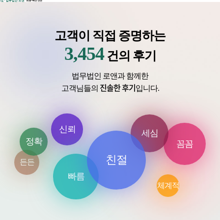
고객이 직접 증명하는
3,454
건의 후기
법무법인 로앤과 함께한
진솔한 후기
고객님들의
입니다.
신뢰
세심
정확
꼼꼼
친절
든든
빠름
체계적