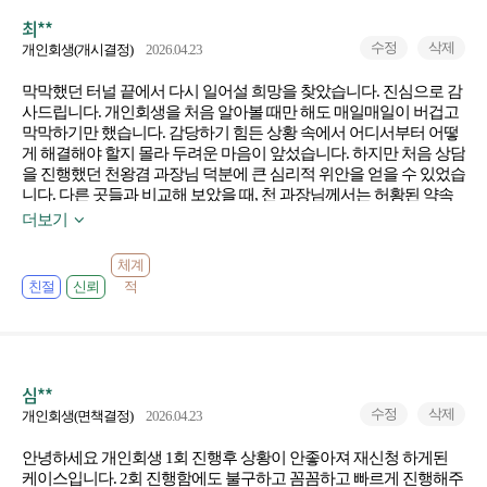
최**
수정
삭제
개인회생(개시결정)
2026.04.23
막막했던 터널 끝에서 다시 일어설 희망을 찾았습니다. 진심으로 감
사드립니다. 개인회생을 처음 알아볼 때만 해도 매일매일이 버겁고
막막하기만 했습니다. 감당하기 힘든 상황 속에서 어디서부터 어떻
게 해결해야 할지 몰라 두려운 마음이 앞섰습니다. 하지만 처음 상담
을 진행했던 천왕겸 과장님 덕분에 큰 심리적 위안을 얻을 수 있었습
니다. 다른 곳들과 비교해 보았을 때, 천 과장님께서는 허황된 약속
보다는 제 현재 상황을 객관적으로 분석하여 가장 현실적이고 팩트
더보기
에 기반한 해결책을 명확하게 제시해 주셨습니다. 특히 부담스러울
수 있는 수임료 부분까지 합리적으로 계산하고 계획할 수 있도록 안
체계
내해 주신 점이 정말 큰 도움이 되었습니다. 본격적인 절차가 시작된
친절
신뢰
적
후에는 신석영 대리님의 세심한 조력이 저에게 큰 힘이 되었습니다.
복잡한 서류 준비부터 까다로운 법원 절차까지, 제가 놓칠 수 있는
부분들을 항상 빠르고 정확하게 처리해 주신 덕분에 무사히 개시결
정이라는 결과를 얻게 되었습니다. 무엇보다 제가 우려했던 것보다
훨씬 합리적인 금액으로 3년 변제 계획이 결정되어 안도감이 듭니
심**
다. 막연했던 두려움이 사라지고, 이제는 다시 시작할 수 있다는 확
수정
삭제
개인회생(면책결정)
2026.04.23
신이 생겼습니다. 가장 힘들고 지쳤던 시기에 현실적이고 든든한 조
력자가 되어주신 천왕겸 과장님과 신석영 대리님께 깊은 감사를 드
안녕하세요 개인회생 1회 진행후 상황이 안좋아져 재신청 하게된
립니다. 끝까지 책임감 있게 좋은 결과를 이끌어주신 덕분에, 앞으로
케이스입니다. 2회 진행함에도 불구하고 꼼꼼하고 빠르게 진행해주
남은 3년의 납부 기간 동안 변제금을 성실하게 납부하며 책임감 있